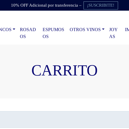
¡SUSCRIBITE!
10% OFF Adicional por transferencia –
NCOS
ROSAD
ESPUMOS
OTROS VINOS
JOY
I
OS
OS
AS
CARRITO