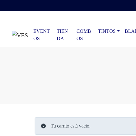
Skip to content
Skip to footer
EVENT
TIEN
COMB
TINTOS
BLA
OS
DA
OS
Tu carrito está vacío.