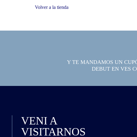
Volver a la tienda
Y TE MANDAMOS UN CUP
DEBUT EN VES C
VENI A
VISITARNOS