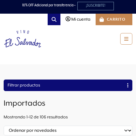
Skip to content
Skip to footer
10% OFF Adicional por transferencia –
¡SUSCRIBITE!
Mi cuenta
CARRITO
Search
Men
Filtrar productos
Importados
O
Mostrando 1–12 de 106 resultados
r
d