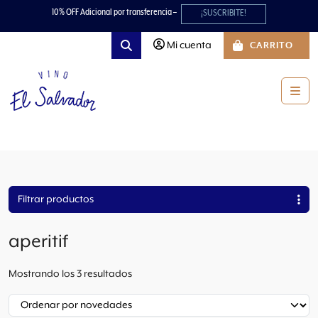
Skip to content
Skip to footer
10% OFF Adicional por transferencia –
¡SUSCRIBITE!
Mi cuenta
CARRITO
Search
Men
Filtrar productos
aperitif
O
Mostrando los 3 resultados
r
d