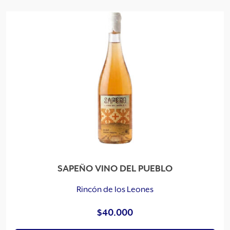
e
n
a
d
o
p
o
r
l
o
s
ú
l
t
SAPEÑO VINO DEL PUEBLO
i
m
Rincón de los Leones
o
$
40.000
s