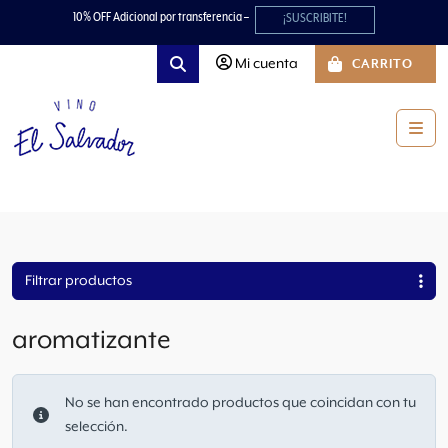
Skip to content
Skip to footer
10% OFF Adicional por transferencia –
¡SUSCRIBITE!
Mi cuenta
CARRITO
Search
Men
Filtrar productos
aromatizante
No se han encontrado productos que coincidan con tu
selección.