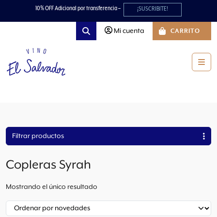
Skip to content
Skip to footer
10% OFF Adicional por transferencia –
¡SUSCRIBITE!
Mi cuenta
CARRITO
Search
Men
Filtrar productos
Copleras Syrah
Mostrando el único resultado