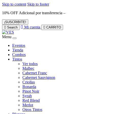
Skip to content
Skip to footer
10% OFF Adicional por transferencia –
¡SUSCRIBITE!
Mi cuenta
Search
CARRITO
Menu
Eventos
Tienda
Combos
Tintos
Ver todos
Malbec
Cabernet Franc
Cabernet Sauvignon
Criollas
Bonarda
Pinot Noir
Syrah
Red Blend
Merlot
Otros Tintos