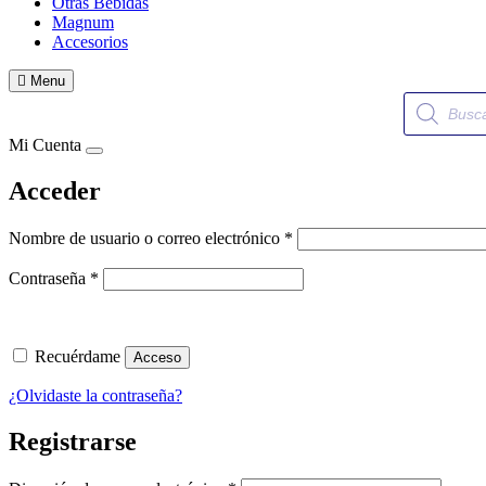
Otras Bebidas
Magnum
Accesorios
Menu
Búsqueda
de
productos
Mi Cuenta
Acceder
Obligatorio
Nombre de usuario o correo electrónico
*
Obligatorio
Contraseña
*
Recuérdame
Acceso
¿Olvidaste la contraseña?
Registrarse