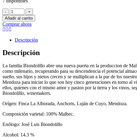
7 disponibles
Tempus
-
+
Alba
Añadir al carrito
Vero
Comprar ahora
cantidad
Descripción
Descripción
La familia Biondolillo abre una nueva puerta en la produccion de Mal
como milenario, recuperando para su descendencia el potencial almac
sueño, sus hijos y nietos crecen y se multiplican a la par de los nuestr
Mendoza para iniciar lo que son hoy cinco generaciones en torno al v
ellos, quienes con el mismo amor y pasion por la tierra y los vinos, 
Biondolillo, winemakers.
Orígen: Finca La Alborada, Anchoris, Luján de Cuyo, Mendoza.
Composición varietal: 100% Malbec.
Enólogo: José Luis Biondolillo
Alcohol: 14.3 %