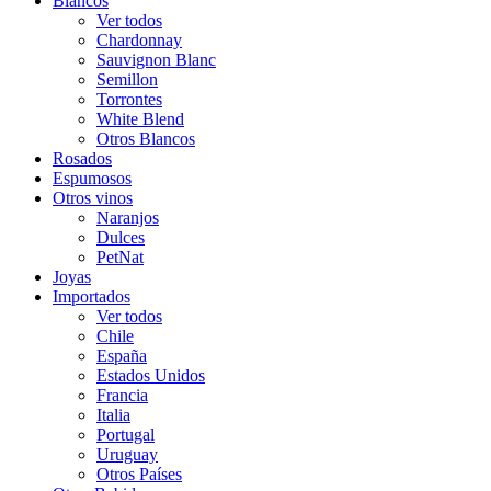
Blancos
Ver todos
Chardonnay
Sauvignon Blanc
Semillon
Torrontes
White Blend
Otros Blancos
Rosados
Espumosos
Otros vinos
Naranjos
Dulces
PetNat
Joyas
Importados
Ver todos
Chile
España
Estados Unidos
Francia
Italia
Portugal
Uruguay
Otros Países