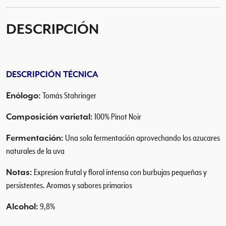
N
a
DESCRIPCIÓN
t
C
h
a
DESCRIPCIÓN TÉCNICA
r
m
Enólogo:
Tomás Stahringer
a
t
Composición varietal:
100% Pinot Noir
P
Fermentación:
Una sola fermentación aprovechando los azucares
i
naturales de la uva
n
o
Notas:
Expresion frutal y floral intensa con burbujas pequeñas y
t
persistentes. Aromas y sabores primarios
N
o
Alcohol:
9,8%
i
r