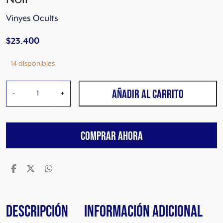
Vinyes Ocults
$
23.400
14 disponibles
V
AÑADIR AL CARRITO
-
+
i
n
y
COMPRAR AHORA
e
s
O
c
u
l
t
Descripción
Información adicional
s