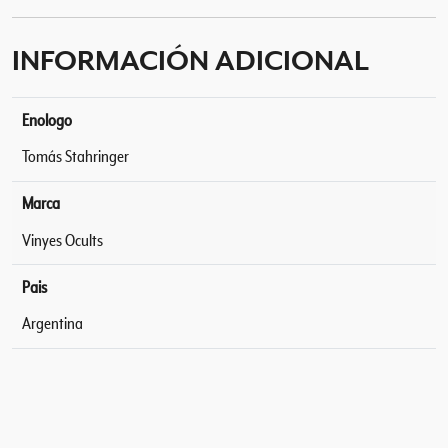
c
a
INFORMACIÓN ADICIONAL
n
t
i
Enologo
d
Tomás Stahringer
a
d
Marca
Vinyes Ocults
Pais
Argentina