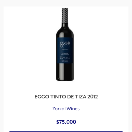
e
n
a
d
o
p
o
r
l
o
s
ú
l
t
EGGO TINTO DE TIZA 2012
i
m
Zorzal Wines
o
$
75.000
s