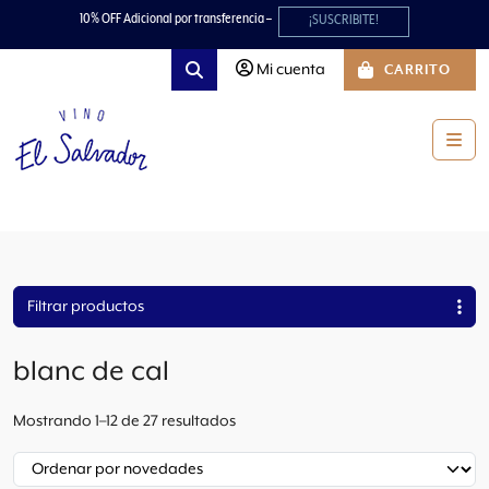
Skip to content
Skip to footer
10% OFF Adicional por transferencia –
¡SUSCRIBITE!
Mi cuenta
CARRITO
Search
Men
Filtrar productos
blanc de cal
O
Mostrando 1–12 de 27 resultados
r
d