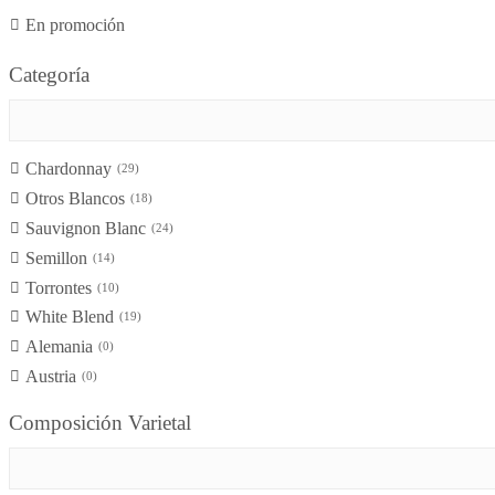
En promoción
Categoría
Chardonnay
29
Otros Blancos
18
Sauvignon Blanc
24
Semillon
14
Torrontes
10
White Blend
19
Alemania
0
Austria
0
Chile
5
Composición Varietal
España
0
Estados Unidos
0
Francia
10