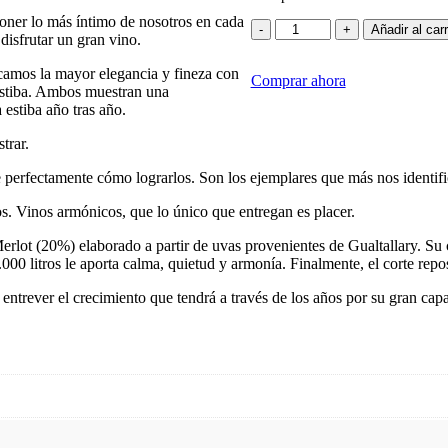
poner lo más íntimo de nosotros en cada
Altar
-
+
Añadir al carr
disfrutar un gran vino.
Uco
Edad
camos la mayor elegancia y fineza con
Comprar ahora
Media
 estiba. Ambos muestran una
Tinto
 estiba año tras año.
2016
cantidad
trar.
 perfectamente cómo lograrlos. Son los ejemplares que más nos identifi
s. Vinos armónicos, que lo único que entregan es placer.
t (20%) elaborado a partir de uvas provenientes de Gualtallary. Su cri
000 litros le aporta calma, quietud y armonía. Finalmente, el corte repo
a entrever el crecimiento que tendrá a través de los años por su gran ca