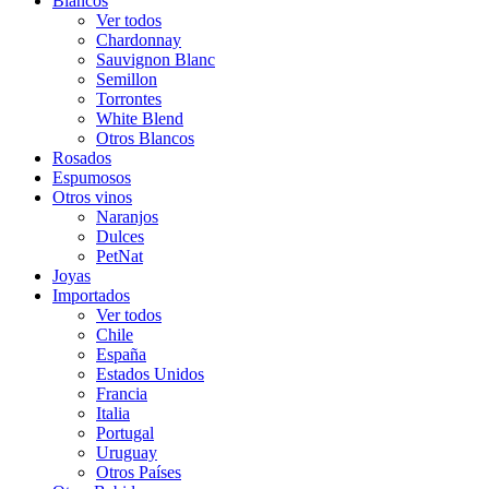
Blancos
Ver todos
Chardonnay
Sauvignon Blanc
Semillon
Torrontes
White Blend
Otros Blancos
Rosados
Espumosos
Otros vinos
Naranjos
Dulces
PetNat
Joyas
Importados
Ver todos
Chile
España
Estados Unidos
Francia
Italia
Portugal
Uruguay
Otros Países