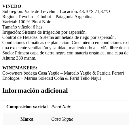
VIÑEDO
Sub region: Valle de Trevelin – Locación: 43,10ºS 71,37ºO
Región: Trevelin – Chubut – Patagonia Argentina
Varietal: 100 % Pinot Noir
Tamaño viñedo: 6 has
Irrigación: Sistema de irrigación por aspersión.
Control de Heladas: Sistema antihelada de riego por aspersión.
Condiciones climáticas de plantación: Crecimiento en condiciones extr
una excelente ventilación y sanidad, manteniendo a la viña libre de e
Suelo: Primera capa de tierra negra con materia orgánica, una capa de 
Altura: 330 msnm.
WINEMAKERS:
Co-owners bodega Casa Yagüe – Marcelo Yagüe & Patricia Ferrari
Enólogos – Marina Soledad Coña & Farid Tello Najul
Información adicional
Composicion varietal
Pinot Noir
Marca
Casa Yague