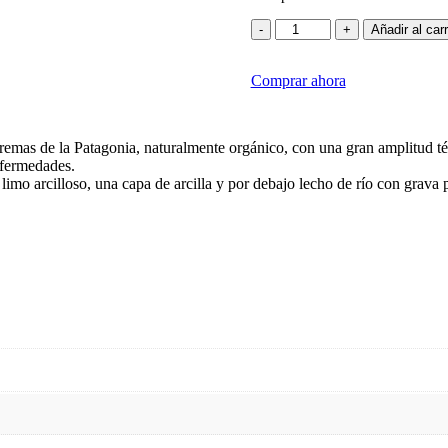
Casa
-
+
Añadir al carr
Yagüe
Pinot
Comprar ahora
Noir
2022
cantidad
emas de la Patagonia, naturalmente orgánico, con una gran amplitud tér
nfermedades.
limo arcilloso, una capa de arcilla y por debajo lecho de río con grava