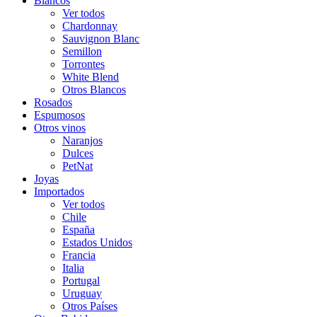
Blancos
Ver todos
Chardonnay
Sauvignon Blanc
Semillon
Torrontes
White Blend
Otros Blancos
Rosados
Espumosos
Otros vinos
Naranjos
Dulces
PetNat
Joyas
Importados
Ver todos
Chile
España
Estados Unidos
Francia
Italia
Portugal
Uruguay
Otros Países