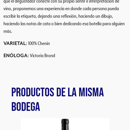
que el degustador conecte con su propio sentir e interpretación de
i
vino, proponemos una experiencia en donde cada persona pueda
n
escribir la etiqueta, dejando una reflexión, haciendo un dibujo,
c
haciendo las notas de cata o bien dedicando esa botella para alguien
a
más.
n
t
VARIETAL:
100% Chenin
i
d
ENÓLOGA:
Victoria Brond
a
d
PRODUCTOS DE LA MISMA
BODEGA