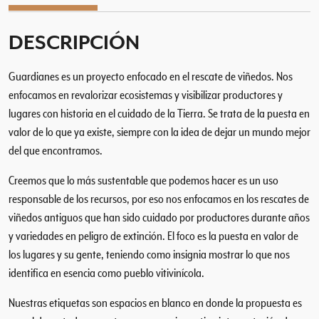
p
r
DESCRIPCIÓN
e
s
Guardianes es un proyecto enfocado en el rescate de viñedos. Nos
i
o
enfocamos en revalorizar ecosistemas y visibilizar productores y
n
lugares con historia en el cuidado de la Tierra. Se trata de la puesta en
e
valor de lo que ya existe, siempre con la idea de dejar un mundo mejor
s
del que encontramos.
d
e
Creemos que lo más sustentable que podemos hacer es un uso
l
responsable de los recursos, por eso nos enfocamos en los rescates de
A
viñedos antiguos que han sido cuidado por productores durante años
ñ
y variedades en peligro de extinción. El foco es la puesta en valor de
o
los lugares y su gente, teniendo como insignia mostrar lo que nos
C
identifica en esencia como pueblo vitivinícola.
h
e
Nuestras etiquetas son espacios en blanco en donde la propuesta es
n