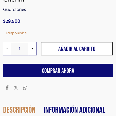
Guardianes
$
29.500
1 disponibles
G
AÑADIR AL CARRITO
-
+
u
a
r
COMPRAR AHORA
d
i
a
n
e
s
E
Descripción
Información adicional
x