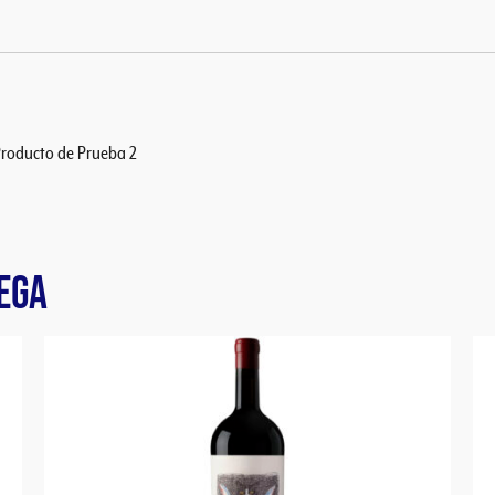
i
d
a
d
Producto de Prueba 2
EGA