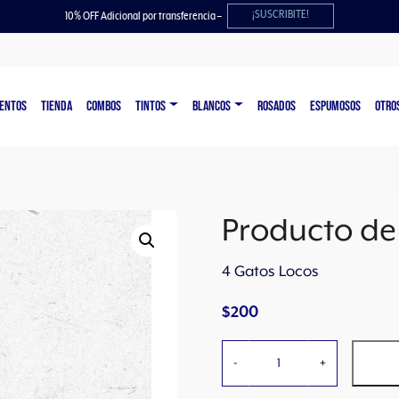
¡SUSCRIBITE!
10% OFF Adicional por transferencia –
ENTOS
TIENDA
COMBOS
TINTOS
BLANCOS
ROSADOS
ESPUMOSOS
OTRO
Producto de
4 Gatos Locos
$
200
P
-
+
r
o