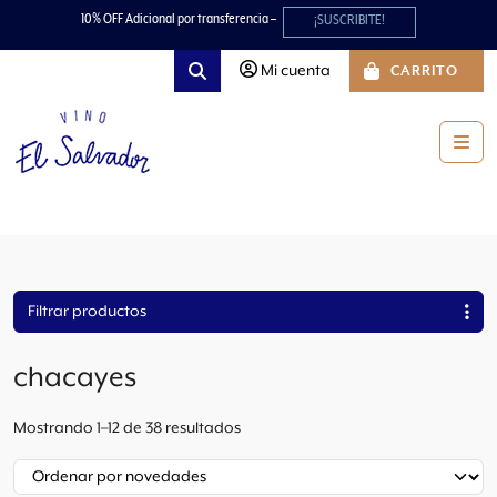
Skip to content
Skip to footer
10% OFF Adicional por transferencia –
¡SUSCRIBITE!
Mi cuenta
CARRITO
Search
Men
Filtrar productos
chacayes
O
Mostrando 1–12 de 38 resultados
r
d