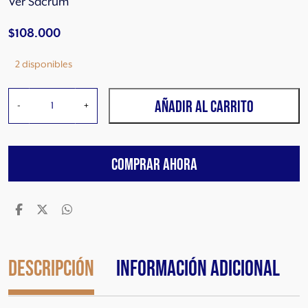
Ver Sacrum
$
108.000
2 disponibles
V
AÑADIR AL CARRITO
-
+
E
R
S
COMPRAR AHORA
A
C
R
U
M
G
e
Descripción
Información adicional
i
s