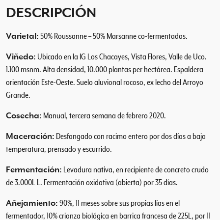
h
DESCRIPCIÓN
a
d
Varietal:
50% Roussanne – 50% Marsanne co-fermentadas.
e
J
Viñedo:
Ubicado en la IG Los Chacayes, Vista Flores, Valle de Uco.
a
1.100 msnm. Alta densidad, 10.000 plantas per hectárea. Espaldera
d
orientación Este-Oeste. Suelo aluvional rocoso, ex lecho del Arroyo
e
Grande.
2
0
Cosecha:
Manual, tercera semana de febrero 2020.
2
1
Maceración:
Desfangado con racimo entero por dos días a baja
c
temperatura, prensado y escurrido.
a
n
Fermentación:
Levadura nativa, en recipiente de concreto crudo
t
de 3.000L L. Fermentación oxidativa (abierta) por 35 días.
i
d
Añejamiento:
90%, 11 meses sobre sus propias lías en el
a
fermentador, 10% crianza biológica en barrica francesa de 225L, por 11