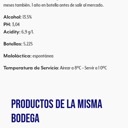
d
meses también. 1 año en botella antes de salir al mercado.
Alcohol:
13.5%
PH:
3,04
Acidity:
6,9 g/1.
Botellas:
5.225
Maloláctica:
espontánea
Temperatura de Servicio
: Airear a 8ºC – Servir a 1 0ºC
PRODUCTOS DE LA MISMA
BODEGA