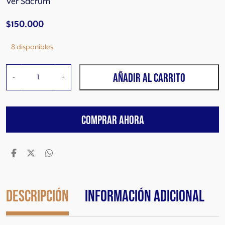
Ver Sacrum
$
150.000
8 disponibles
V
AÑADIR AL CARRITO
-
+
E
R
S
COMPRAR AHORA
A
C
R
U
M
G
e
Descripción
Información adicional
i
s