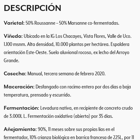
h
DESCRIPCIÓN
a
d
Varietal:
50% Roussanne – 50% Marsanne co-fermentadas.
e
J
Viñedo:
Ubicado en la IG Los Chacayes, Vista Flores, Valle de Uco.
a
1.100 msnm. Alta densidad, 10.000 plantas per hectárea. Espaldera
d
orientación Este-Oeste. Suelo aluvional rocoso, ex lecho del Arroyo
e
Grande.
2
0
Cosecha:
Manual, tercera semana de febrero 2020.
1
9
Maceración:
Desfangado con racimo entero por dos días a baja
c
temperatura, prensado y escurrido.
a
n
Fermentación:
Levadura nativa, en recipiente de concreto crudo
t
de 3.000L L. Fermentación oxidativa (abierta) por 35 días.
i
d
Añejamiento:
90%, 11 meses sobre sus propias lías en el
a
fermentador, 10% crianza biológica en barrica francesa de 225L, por 11