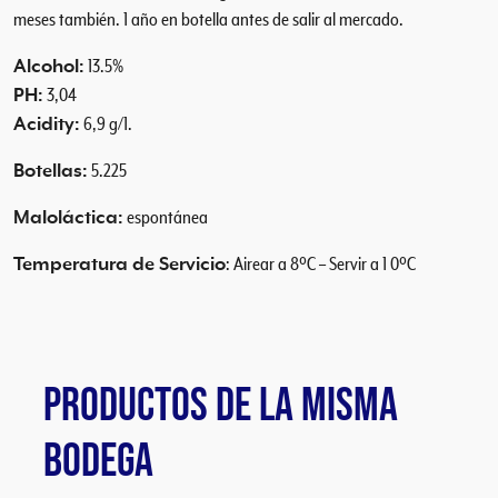
d
meses también. 1 año en botella antes de salir al mercado.
Alcohol:
13.5%
PH:
3,04
Acidity:
6,9 g/1.
Botellas:
5.225
Maloláctica:
espontánea
Temperatura de Servicio
: Airear a 8ºC – Servir a 1 0ºC
PRODUCTOS DE LA MISMA
BODEGA