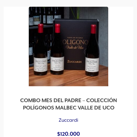
e
n
a
d
o
p
o
r
l
o
s
ú
l
t
COMBO MES DEL PADRE – COLECCIÓN
i
POLÍGONOS MALBEC VALLE DE UCO
m
o
Zuccardi
s
$
120.000