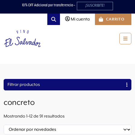
Skip to content
Skip to footer
10% OFF Adicional por transferencia –
¡SUSCRIBITE!
Mi cuenta
CARRITO
Search
Men
Filtrar productos
concreto
O
Mostrando 1–12 de 91 resultados
r
d