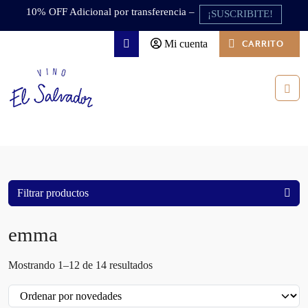
Skip to content
Skip to footer
10% OFF Adicional por transferencia –
¡SUSCRIBITE!
Mi cuenta
CARRITO
Search
Men
Filtrar productos
emma
O
Mostrando 1–12 de 14 resultados
r
d