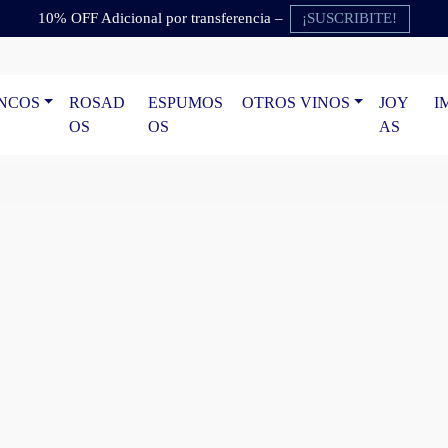
¡SUSCRIBITE!
10% OFF Adicional por transferencia –
NCOS
ROSAD
ESPUMOS
OTROS VINOS
JOY
I
OS
OS
AS