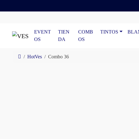
Skip to content
Skip to footer
EVENT
TIEN
COMB
TINTOS
BLA
OS
DA
OS
Home
HotVes
Combo 36