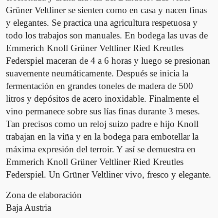
2
Grüner Veltliner se sienten como en casa y nacen finas
0
y elegantes. Se practica una agricultura respetuosa y
2
todo los trabajos son manuales. En bodega las uvas de
4
Emmerich Knoll Grüner Veltliner Ried Kreutles
c
Federspiel maceran de 4 a 6 horas y luego se presionan
a
suavemente neumáticamente. Después se inicia la
n
fermentación en grandes toneles de madera de 500
t
litros y depósitos de acero inoxidable. Finalmente el
i
vino permanece sobre sus lías finas durante 3 meses.
d
Tan precisos como un reloj suizo padre e hijo Knoll
a
d
trabajan en la viña y en la bodega para embotellar la
máxima expresión del terroir. Y así se demuestra en
Emmerich Knoll Grüner Veltliner Ried Kreutles
Federspiel. Un Grüner Veltliner vivo, fresco y elegante.
Zona de elaboración
Baja Austria