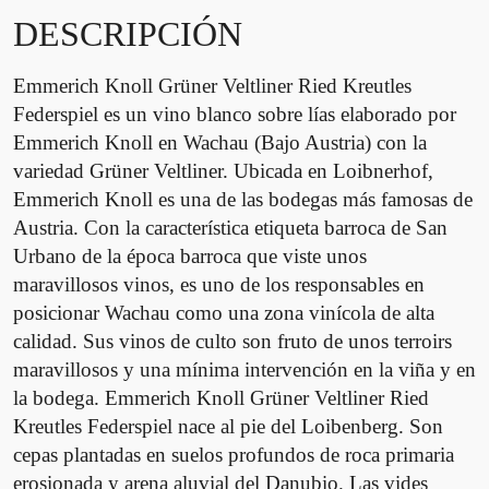
V
DESCRIPCIÓN
e
l
Emmerich Knoll Grüner Veltliner Ried Kreutles
t
l
Federspiel es un vino blanco sobre lías elaborado por
i
Emmerich Knoll en Wachau (Bajo Austria) con la
n
variedad Grüner Veltliner. Ubicada en Loibnerhof,
e
Emmerich Knoll es una de las bodegas más famosas de
r
Austria. Con la característica etiqueta barroca de San
F
Urbano de la época barroca que viste unos
e
maravillosos vinos, es uno de los responsables en
d
posicionar Wachau como una zona vinícola de alta
e
calidad. Sus vinos de culto son fruto de unos terroirs
r
maravillosos y una mínima intervención en la viña y en
s
la bodega. Emmerich Knoll Grüner Veltliner Ried
p
Kreutles Federspiel nace al pie del Loibenberg. Son
i
e
cepas plantadas en suelos profundos de roca primaria
l
erosionada y arena aluvial del Danubio. Las vides