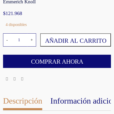
Emmerich Knoll
$
121.968
4 disponibles
L
AÑADIR AL CARRITO
-
+
o
i
b
n
COMPRAR AHORA
e
r
G
r
ü
n
Descripción
Información adicio
e
r