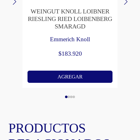
WEINGUT KNOLL LOIBNER
WE
RIESLING RIED LOIBENBERG
WA
SMARAGD
Emmerich Knoll
$
183.920
AGREGAR
PRODUCTOS