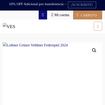
Skip to content
Skip to footer
10% OFF Adicional por transferencia –
¡SUSCRIBITE!
Mi cuenta
CARRITO
Search
Men