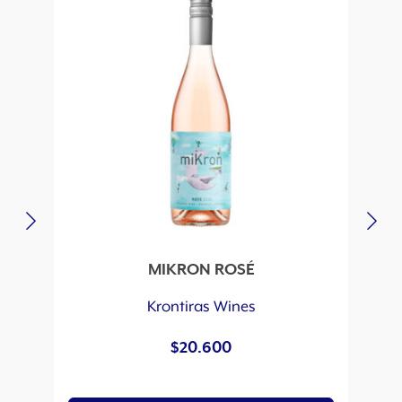
MIKRON ROSÉ
4 
Krontiras Wines
$
20.600