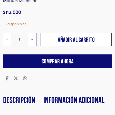
Manuel Michelini
$
113.000
1 disponibles
M
AÑADIR AL CARRITO
-
+
a
n
i
COMPRAR AHORA
f
i
e
s
t
o
s
Descripción
Información adicional
V
i