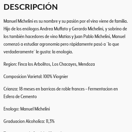
o
DESCRIPCIÓN
g
n
Manuel Michelini es su nombre y su pasión por el vino viene de familia.
i
Hijo de los enólogos Andrea Muffato y Gerardo Michelini, y sobrino de
e
r
los también hacedores de vino Matías y Juan Pablo Michelini, Manuel
2
comenzó a estudiar agronomía pero rápidamente pasó a ¨lo que
0
verdaderamente¨ le gusta: la enología.
1
Region: Finca los Arbolitos, Los Chacayes, Mendoza
6
c
Composicion Varietal: 100% Viognier
a
n
Crianza: 18 meses en barricas de roble frances – Fermentacion en
t
Esfera de Cemento
i
d
Enologo: Manuel Michelini
a
d
Graduacion Alcoholica: 11,3%