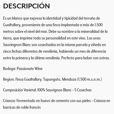
e
DESCRIPCIÓN
R
o
Es un blanco que expresa la identidad y tipicidad del terruño de
c
Gualtallary, proveniente de una finca implantada a más de 1.500
a
2
metros sobre el nivel del mar. Debe su nombre a la mineralidad de la
0
tierra, que imprime toda su personalidad en este vino. Las uvas
2
Sauvingnon Blanc son cosechadas en la misma parcela y viñedo en
2
cinco fechas diferentes de vendimia, habiendo un mes de diferencia
c
entre la primera y la última vendimia. Perfecto para beber con ostras.
a
n
Bodega: Passionate Wine
t
Region: Finca Gualtallary, Tupungato, Mendoza (1.500 m.s.n.m.)
i
d
Composición Varietal: 100% Sauvignon Blanc – 5 Cosechas
a
d
Crianza: Fermentado en huevo de cemento con sus pieles – Crianza en
barricas de roble francés