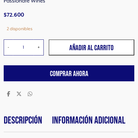
Passionate Wines
$
72.600
2 disponibles
M
AÑADIR AL CARRITO
-
+
o
n
t
COMPRAR AHORA
e
s
c
o
A
g
u
Descripción
Información adicional
a
d