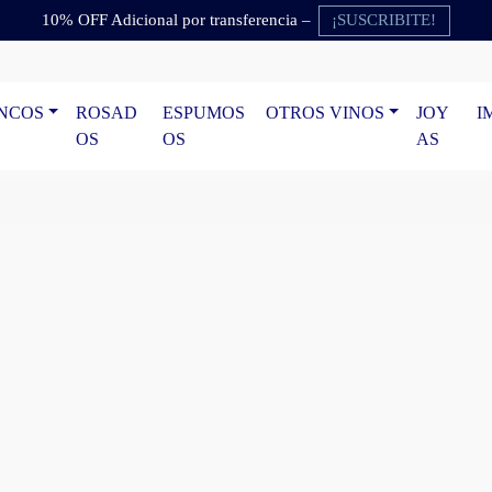
¡SUSCRIBITE!
10% OFF Adicional por transferencia –
NCOS
ROSAD
ESPUMOS
OTROS VINOS
JOY
I
OS
OS
AS