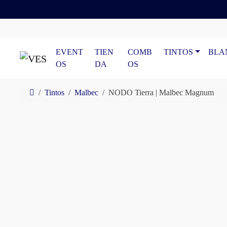
Skip to content
Skip to footer
EVENT
TIEN
COMB
TINTOS
BLA
OS
DA
OS
Home
Tintos
Malbec
NODO Tierra | Malbec Magnum