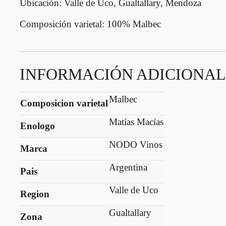
Ubicación:
Valle de Uco, Gualtallary, Mendoza
b
Composición varietal
: 100% Malbec
e
c
M
a
INFORMACIÓN ADICIONAL
g
n
u
Malbec
Composicion varietal
m
c
Matías Macías
Enologo
a
NODO Vinos
n
Marca
t
Argentina
i
Pais
d
Valle de Uco
Region
a
d
Gualtallary
Zona