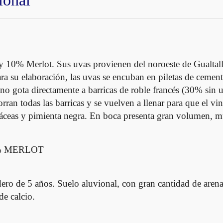
ional
t
i
d
a
d
 10% Merlot. Sus uvas provienen del noroeste de Gualtal
ara su elaboración, las uvas se encuban en piletas de cemen
ino gota directamente a barricas de roble francés (30% sin
rran todas las barricas y se vuelven a llenar para que el vi
áceas y pimienta negra. En boca presenta gran volumen, mu
% MERLOT
ro de 5 años. Suelo aluvional, con gran cantidad de arena
de calcio.