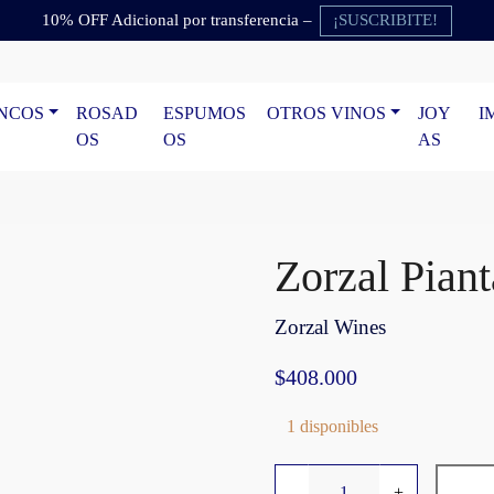
¡SUSCRIBITE!
10% OFF Adicional por transferencia –
NCOS
ROSAD
ESPUMOS
OTROS VINOS
JOY
I
OS
OS
AS
Zorzal Pian
Zorzal Wines
$
408.000
1 disponibles
Z
-
+