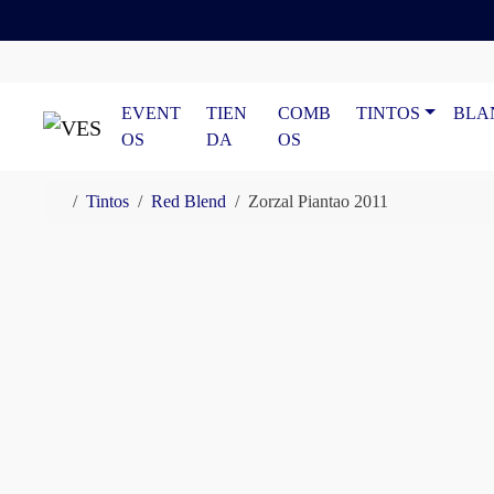
Skip to content
Skip to footer
EVENT
TIEN
COMB
TINTOS
BLA
OS
DA
OS
Home
Tintos
Red Blend
Zorzal Piantao 2011