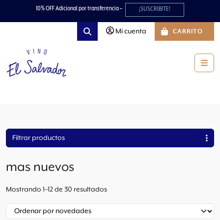
Skip to content
Skip to footer
10% OFF Adicional por transferencia –
¡SUSCRIBITE!
Mi cuenta
CARRITO
Search
Men
Filtrar productos
mas nuevos
O
Mostrando 1–12 de 30 resultados
r
d