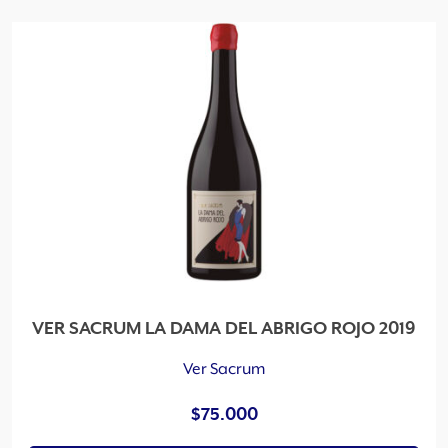
e
n
a
d
o
p
o
r
l
o
s
ú
l
t
VER SACRUM LA DAMA DEL ABRIGO ROJO 2019
i
m
Ver Sacrum
o
$
75.000
s