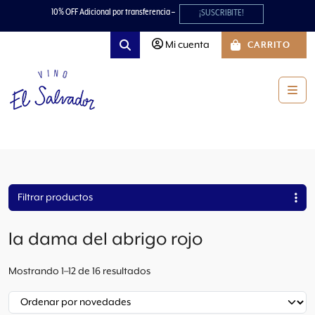
Skip to content
Skip to footer
10% OFF Adicional por transferencia –
¡SUSCRIBITE!
Mi cuenta
CARRITO
Search
Men
Filtrar productos
la dama del abrigo rojo
O
Mostrando 1–12 de 16 resultados
r
d