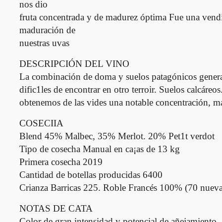
nos dio
fruta concentrada y de madurez óptima Fue una vendim
maduración de
nuestras uvas
DESCRIPCIÓN DEL VINO
La combinación de doma y suelos patagónicos generan 
dific1les de encontrar en otro terroir. Suelos calcáre
obtenemos de las vides una notable concentración, ma
COSECIIA
Blend 45% Malbec, 35% Merlot. 20% Pet1t verdot
Tipo de cosecha Manual en ca¡as de 13 kg
Primera cosecha 2019
Cantidad de botellas producidas 6400
Crianza Barricas 225. Roble Francés 100% (70 nueva
NOTAS DE CATA
Color de gran intensidad y potencial de añejamiento