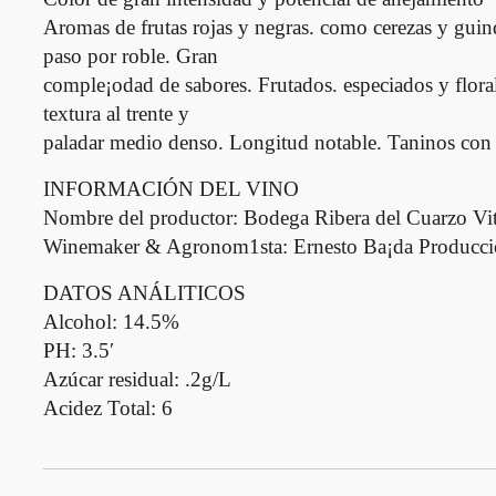
Aromas de frutas rojas y negras. como cerezas y guind
paso por roble. Gran
comple¡odad de sabores. Frutados. especiados y floral
textura al trente y
paladar medio denso. Longitud notable. Taninos con 
INFORMACIÓN DEL VINO
Nombre del productor: Bodega Ribera del Cuarzo Vit
Winemaker & Agronom1sta: Ernesto Ba¡da Producción
DATOS ANÁLITICOS
Alcohol: 14.5%
PH: 3.5′
Azúcar residual: .2g/L
Acidez Total: 6