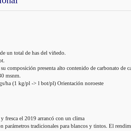
ional
t
i
d
a
d
de un total de has del viñedo.
t.
 su composición presenta alto contenido de carbonato de ca
230 msnm.
/ha (1 kg/pl -> l bot/pl) Orientación noroeste
y fresca el 2019 arrancó con un clima
 parámetros tradicionales para blancos y tintos. El rendi