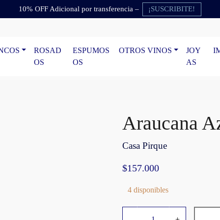
¡SUSCRIBITE!
10% OFF Adicional por transferencia –
NCOS
ROSAD
ESPUMOS
OTROS VINOS
JOY
I
OS
OS
AS
Araucana A
Casa Pirque
$
157.000
4 disponibles
A
-
+