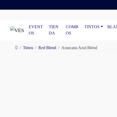
Skip to content
Skip to footer
EVENT
TIEN
COMB
TINTOS
BLA
OS
DA
OS
Home
Tintos
Red Blend
Araucana Azul Blend