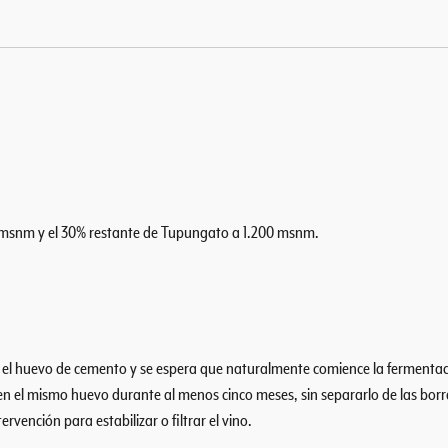
m
2
0
1
6
c
a
n
t
i
50 msnm y el 30% restante de Tupungato a 1.200 msnm.
d
a
d
 el huevo de cemento y se espera que naturalmente comience la fermentación
a en el mismo huevo durante al menos cinco meses, sin separarlo de las bo
rvención para estabilizar o filtrar el vino.