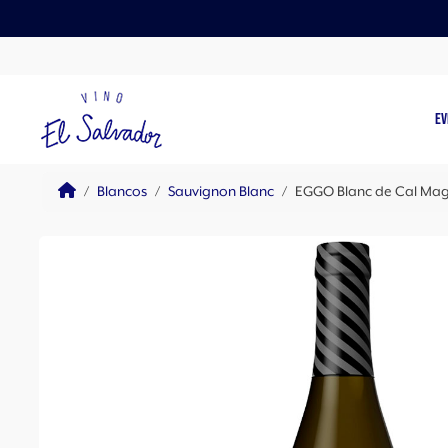
Skip to content
Skip to footer
EV
Home
Blancos
Sauvignon Blanc
EGGO Blanc de Cal Ma