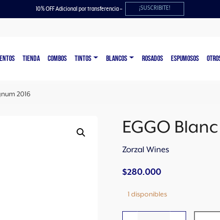
¡SUSCRIBITE!
10% OFF Adicional por transferencia –
ENTOS
TIENDA
COMBOS
TINTOS
BLANCOS
ROSADOS
ESPUMOSOS
OTRO
gnum 2016
EGGO Blanc
Zorzal Wines
$
280.000
1 disponibles
E