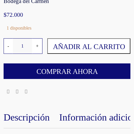
Bodega del Carmen
$
72.000
1 disponibles
N
AÑADIR AL CARRITO
-
+
i
d
o
d
COMPRAR AHORA
e
l
T
i
g
r
Descripción
Información adicio
e
P