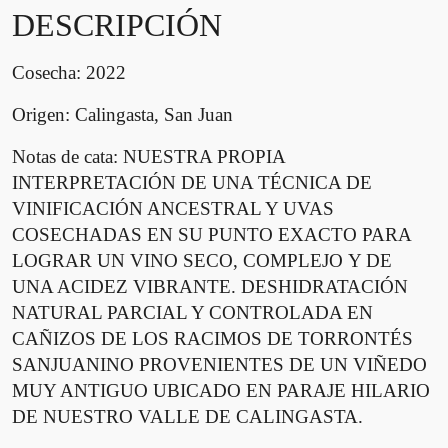
a
DESCRIPCIÓN
s
s
Cosecha: 2022
i
t
Origen: Calingasta, San Juan
o
T
Notas de cata: NUESTRA PROPIA
o
INTERPRETACIÓN DE UNA TÉCNICA DE
r
VINIFICACIÓN ANCESTRAL Y UVAS
r
COSECHADAS EN SU PUNTO EXACTO PARA
o
LOGRAR UN VINO SECO, COMPLEJO Y DE
n
UNA ACIDEZ VIBRANTE. DESHIDRATACIÓN
t
NATURAL PARCIAL Y CONTROLADA EN
é
CAÑIZOS DE LOS RACIMOS DE TORRONTÉS
s
c
SANJUANINO PROVENIENTES DE UN VIÑEDO
a
MUY ANTIGUO UBICADO EN PARAJE HILARIO
n
DE NUESTRO VALLE DE CALINGASTA.
t