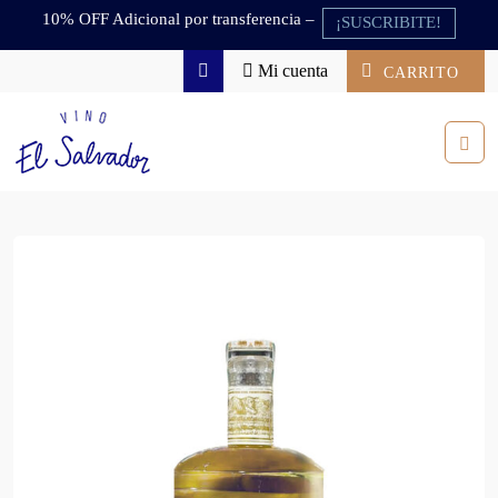
Skip to content
Skip to footer
10% OFF Adicional por transferencia –
¡SUSCRIBITE!
Mi cuenta
CARRITO
Search
Men