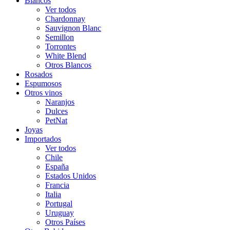
Blancos
Ver todos
Chardonnay
Sauvignon Blanc
Semillon
Torrontes
White Blend
Otros Blancos
Rosados
Espumosos
Otros vinos
Naranjos
Dulces
PetNat
Joyas
Importados
Ver todos
Chile
España
Estados Unidos
Francia
Italia
Portugal
Uruguay
Otros Países