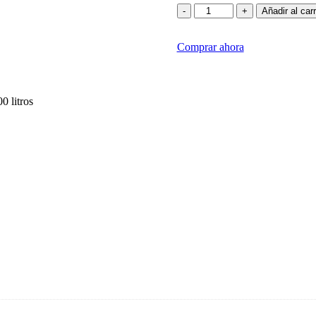
Noemia
-
+
Añadir al carr
Malbec
2019
Comprar ahora
cantidad
0 litros