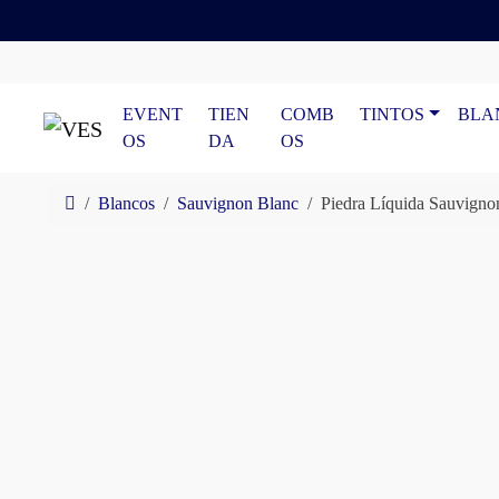
Skip to content
Skip to footer
EVENT
TIEN
COMB
TINTOS
BLA
OS
DA
OS
Home
Blancos
Sauvignon Blanc
Piedra Líquida Sauvigno