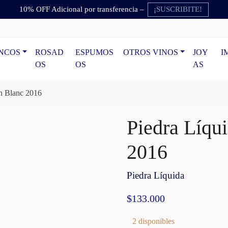
¡SUSCRIBITE!
10% OFF Adicional por transferencia –
NCOS
ROSAD
ESPUMOS
OTROS VINOS
JOY
I
OS
OS
AS
n Blanc 2016
Piedra Líqu
2016
Piedra Líquida
$
133.000
2 disponibles