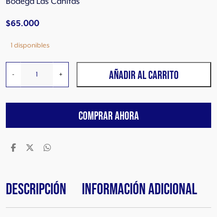
Bodega Las Cañitas
$
65.000
1 disponibles
V
AÑADIR AL CARRITO
-
+
ó
r
t
COMPRAR AHORA
i
c
e
S
a
u
v
Descripción
Información adicional
i
g