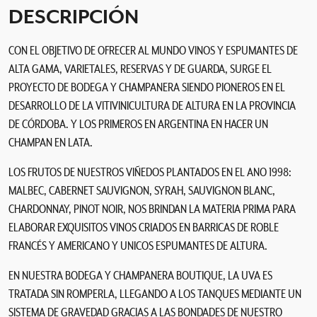
n
DESCRIPCIÓN
o
n
CON EL OBJETIVO DE OFRECER AL MUNDO VINOS Y ESPUMANTES DE
B
ALTA GAMA, VARIETALES, RESERVAS Y DE GUARDA, SURGE EL
l
a
PROYECTO DE BODEGA Y CHAMPANERA SIENDO PIONEROS EN EL
n
DESARROLLO DE LA VITIVINICULTURA DE ALTURA EN LA PROVINCIA
c
DE CÓRDOBA. Y LOS PRIMEROS EN ARGENTINA EN HACER UN
c
CHAMPAN EN LATA.
a
n
LOS FRUTOS DE NUESTROS VIÑEDOS PLANTADOS EN EL ANO 1998:
t
MALBEC, CABERNET SAUVIGNON, SYRAH, SAUVIGNON BLANC,
i
CHARDONNAY, PINOT NOIR, NOS BRINDAN LA MATERIA PRIMA PARA
d
ELABORAR EXQUISITOS VINOS CRIADOS EN BARRICAS DE ROBLE
a
FRANCÉS Y AMERICANO Y UNICOS ESPUMANTES DE ALTURA.
d
EN NUESTRA BODEGA Y CHAMPANERA BOUTIQUE, LA UVA ES
TRATADA SIN ROMPERLA, LLEGANDO A LOS TANQUES MEDIANTE UN
SISTEMA DE GRAVEDAD GRACIAS A LAS BONDADES DE NUESTRO