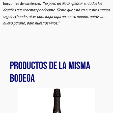
horizontes de excelencia.
“No paso un día sin pensar en todos los
a
desafíos que tenemos por delante. Siento que está en nuestras manos
5
seguir echando raíces para forjar aquí un nuevo mundo, quizás un
E
nuevo paraíso, para nuestros vinos.”
d
i
c
i
o
n
e
PRODUCTOS DE LA MISMA
s
c
BODEGA
a
n
t
i
d
a