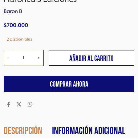
Baron B
$
700.000
2 disponibles
B
AÑADIR AL CARRITO
-
+
a
r
o
COMPRAR AHORA
n
B
H
e
r
i
t
Descripción
Información adicional
a