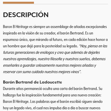
g
e
DESCRIPCIÓN
C
o
Baron B Héritage es siempre un assemblage de añadas excepcionales
l
e
inspirado en la visión de su creador, el barón Bertrand. Es un
c
espumoso único, que mirando al futuro, en cada edición hace honor a
c
un hombre que dejó para la posteridad su legado.
“Hoy, pienso en las
i
futuras generaciones de enólogos y creo que además de dejarles
ó
nuestros aprendizajes, nuestra filosofía y nuestros sueños, debemos
n
enseñarles a guardar celosamente nuestras mejores añadas y
H
reservar con sumo cuidado nuestros mejores vinos”.
i
s
Barón Bertrand de Ladoucette
t
Durante años permaneció oculta una carta del barón Bertrand. Su
ó
hallazgo fue la inspiración fundamental para una nueva creación:
r
Baron B Héritage. Las palabras que el barón escribió siguen siendo
i
hoy un legado vivo, el cual nos impulsa día a día a buscar nuevos
c