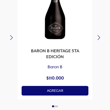
d
BARON B HERITAGE 5TA
BAR
EDICIÓN
Baron B
$
110.000
AGREGAR