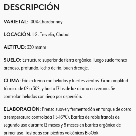
d
DESCRIPCIÓN
o
n
VARIETAL:
100% Chardonnay
n
a
LOCACIÓN:
I.G. Trevelin, Chubut
y
E
ALTITUD:
330 msnm
l
e
SUELO:
Estructura superior de tierra orgánica, luego suelo franco
v
arenoso, profundo, lecho de río, buen drenaje.
a
CLIMA:
Frío extremo con heladas y fuertes vientos. Gran amplitud
g
e
térmica de 0º a 30º, y hasta 17 hs de luz diurna en verano. Se
c
controlan heladas con riego por aspersión.
a
ELABORACIÓN:
Prensa suave y fermentación en tanque de acero
n
a temperatura controlada (15-16ºC). Barrica de roble francés de
t
i
segundo uso durante 12 meses y 8 meses en barrica orgánica de
d
primer uso, tostadas con piedras volcánicas BioOak.