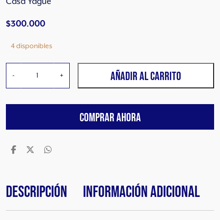
Casa Yague
$
300.000
4 disponibles
C
AÑADIR AL CARRITO
-
+
a
s
a
COMPRAR AHORA
Y
a
g
ü
e
C
h
Descripción
Información adicional
a
r