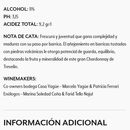
a
ALCOHOL:
11%
d
PH:
3,15
ACIDEZ TOTAL:
9,2 gr/l
NOTA DE CATA:
Frescura y juventud que gana complejidad y
madurez con su paso por barrica. El añejamiento en barricas tostadas
con piedras volcánicas le otorga potencial de guarda, equilibrio,
destacando la fruta y mineralidad de este gran Chardonnay de
Trevelin.
WINEMAKERS:
Co-owners bodega Casa Yagüe – Marcelo Yagüe & Patricia Ferrari
Enólogos – Marina Soledad Coña & Farid Tello Najul
INFORMACIÓN ADICIONAL