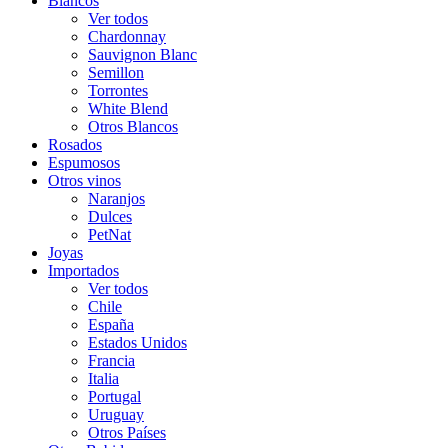
Blancos
Ver todos
Chardonnay
Sauvignon Blanc
Semillon
Torrontes
White Blend
Otros Blancos
Rosados
Espumosos
Otros vinos
Naranjos
Dulces
PetNat
Joyas
Importados
Ver todos
Chile
España
Estados Unidos
Francia
Italia
Portugal
Uruguay
Otros Países