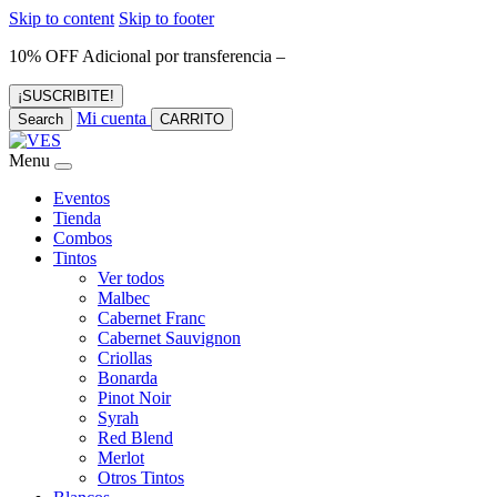
Skip to content
Skip to footer
10% OFF Adicional por transferencia –
¡SUSCRIBITE!
Mi cuenta
Search
CARRITO
Menu
Eventos
Tienda
Combos
Tintos
Ver todos
Malbec
Cabernet Franc
Cabernet Sauvignon
Criollas
Bonarda
Pinot Noir
Syrah
Red Blend
Merlot
Otros Tintos