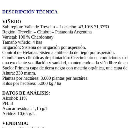
DESCRIPCIÓN TÉCNICA
VIÑEDO
Sub region: Valle de Trevelin – Locación: 43,10ºS 71,37ºO
Región: Trevelin – Chubut – Patagonia Argentina
Varietal: 100 % Chardonnay
Tamaño viñedo: 4 has
Irrigación: Sistema de irrigación por aspersión.
Control de Heladas: Sistema antihelada de riego por aspersión.
Condiciones climáticas de plantación: Crecimiento en condiciones extr
una excelente ventilación y sanidad, manteniendo a la viña libre de e
Suelo: Primera capa de tierra negra con materia orgánica, una capa de 
Altura: 330 msnm.
Plantas por hectárea: 3.600 plantas per hectárea
Kilos por hectárea: 5.000 kg / ha
DATOS DE ANÁLISIS:
Alcohol: 11%
PH: 3
Azúcar residual: 1,15 g/L
Acidez: 10,65 g/L
VENDIMIA: