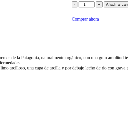
Casa
-
+
Añadir al carr
Yagüe
Chardonnay
Comprar ahora
Magnum
cantidad
emas de la Patagonia, naturalmente orgánico, con una gran amplitud tér
nfermedades.
limo arcilloso, una capa de arcilla y por debajo lecho de río con grava