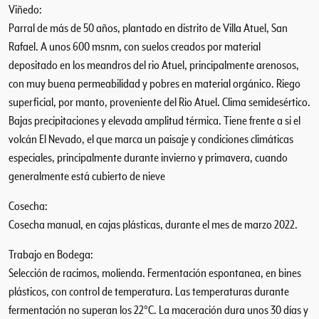
Viñedo:
t
Parral de más de 50 años, plantado en distrito de Villa Atuel, San
i
Rafael. A unos 600 msnm, con suelos creados por material
d
depositado en los meandros del rio Atuel, principalmente arenosos,
a
d
con muy buena permeabilidad y pobres en material orgánico. Riego
superficial, por manto, proveniente del Rio Atuel. Clima semidesértico.
Bajas precipitaciones y elevada amplitud térmica. Tiene frente a si el
volcán El Nevado, el que marca un paisaje y condiciones climáticas
especiales, principalmente durante invierno y primavera, cuando
generalmente está cubierto de nieve
Cosecha:
Cosecha manual, en cajas plásticas, durante el mes de marzo 2022.
Trabajo en Bodega:
Selección de racimos, molienda. Fermentación espontanea, en bines
plásticos, con control de temperatura. Las temperaturas durante
fermentación no superan los 22°C. La maceración dura unos 30 días y