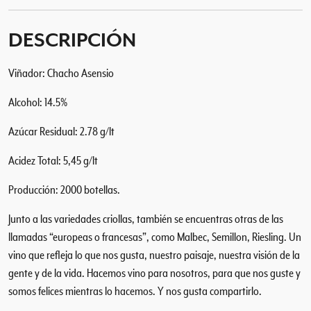
O
T
DESCRIPCIÓN
i
n
Viñador: Chacho Asensio
t
o
Alcohol: 14.5%
d
e
Azúcar Residual: 2.78 g/lt
m
i
Acidez Total: 5,45 g/lt
p
Producción: 2000 botellas.
u
e
Junto a las variedades criollas, también se encuentras otras de las
b
llamadas “europeas o francesas”, como Malbec, Semillon, Riesling. Un
l
vino que refleja lo que nos gusta, nuestro paisaje, nuestra visión de la
o
gente y de la vida. Hacemos vino para nosotros, para que nos guste y
c
somos felices mientras lo hacemos. Y nos gusta compartirlo.
a
n