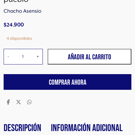
Chacho Asensio
$
24.900
4 disponibles
C
AÑADIR AL CARRITO
-
+
H
A
C
COMPRAR AHORA
H
O
A
S
E
N
S
Descripción
Información adicional
I