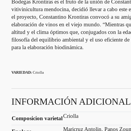
Bodegas Krontiras es el fruto de la unión de Constant
a
vitivinicultura mendocina, decidió llevar a cabo este
n
el proyecto, Constantino Krontiras convocó a su ami
t
elaboración de vinos en el viejo mundo. “Mientras qu
i
altitud y el clima óptimos que, conjugados con la ed
d
filosofía del equilibrio ambiental y el uso eficiente d
a
para la elaboración biodinámica.
d
VARIEDAD:
Criolla
INFORMACIÓN ADICIONAL
Criolla
Composicion varietal
Maricruz Antolin, Panos Zou