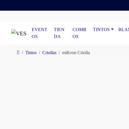
Skip to content
Skip to footer
EVENT
TIEN
COMB
TINTOS
BLA
OS
DA
OS
Home
Tintos
Criollas
miKron Criolla