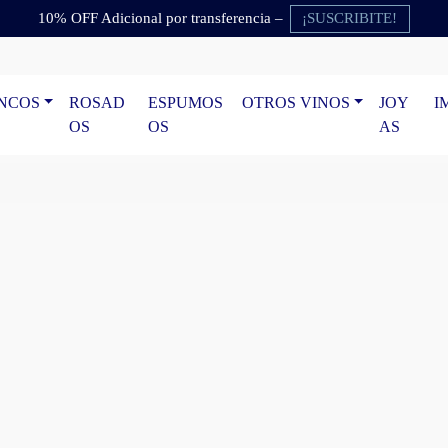
¡SUSCRIBITE!
10% OFF Adicional por transferencia –
NCOS
ROSAD
ESPUMOS
OTROS VINOS
JOY
I
OS
OS
AS