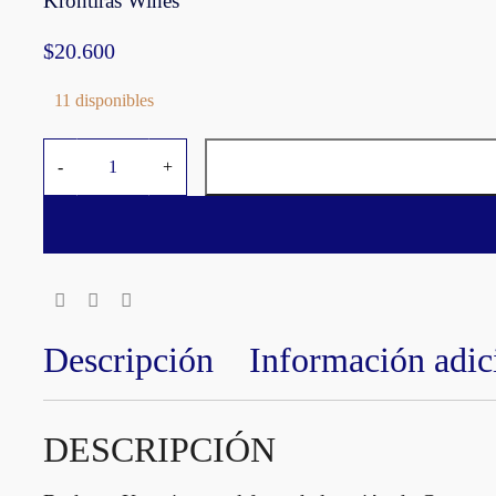
Krontiras Wines
$
20.600
11 disponibles
m
-
+
i
K
r
o
n
C
r
Descripción
Información adic
i
o
l
DESCRIPCIÓN
l
a
c