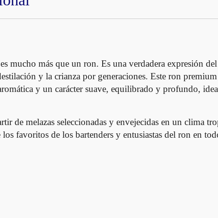
ional
p
e
c
i
a
s mucho más que un ron. Es una verdadera expresión del
l
destilación y la crianza por generaciones. Este ron premiu
c
aromática y un carácter suave, equilibrado y profundo, ideal
a
n
t
ir de melazas seleccionadas y envejecidas en un clima trop
i
e los favoritos de los bartenders y entusiastas del ron en t
d
a
d