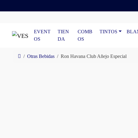
Skip to content
Skip to footer
EVENT
TIEN
COMB
TINTOS
BLA
OS
DA
OS
Home
Otras Bebidas
Ron Havana Club Añejo Especial