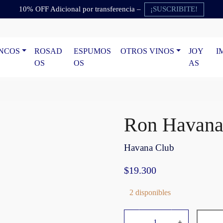
¡SUSCRIBITE!
10% OFF Adicional por transferencia –
NCOS
ROSAD
ESPUMOS
OTROS VINOS
JOY
I
OS
OS
AS
Ron Havana 
Havana Club
$
19.300
2 disponibles
R
-
+