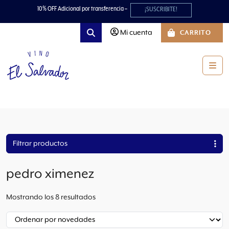
Skip to content
Skip to footer
10% OFF Adicional por transferencia –
¡SUSCRIBITE!
Mi cuenta
CARRITO
Search
Men
Filtrar productos
pedro ximenez
O
Mostrando los 8 resultados
r
d