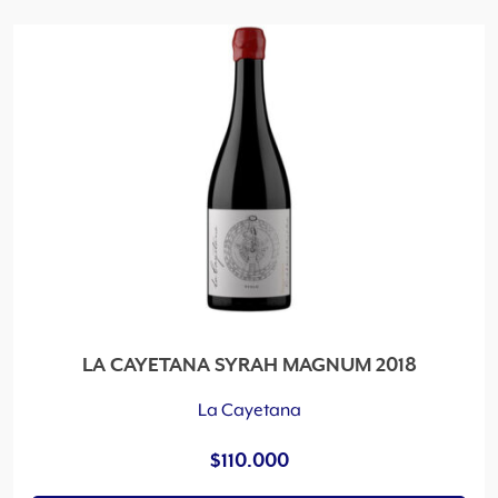
e
n
a
d
o
p
o
r
l
o
s
ú
l
t
LA CAYETANA SYRAH MAGNUM 2018
i
m
La Cayetana
o
$
110.000
s