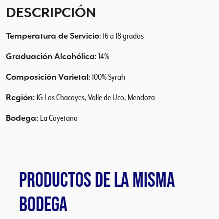
a
DESCRIPCIÓN
h
M
Temperatura de Servicio
: 16 a 18 grados
a
g
Graduación Alcohólica
: 14%
n
u
Composición Varietal
: 100% Syrah
m
2
Región:
IG Los Chacayes, Valle de Uco, Mendoza
0
Bodega:
La Cayetana
1
8
c
a
n
PRODUCTOS DE LA MISMA
t
i
BODEGA
d
a