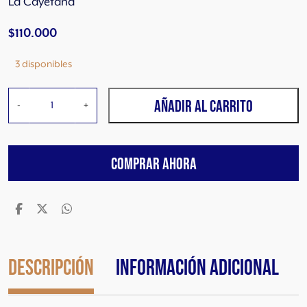
La Cayetana
$
110.000
3 disponibles
L
AÑADIR AL CARRITO
-
+
a
C
a
COMPRAR AHORA
y
e
t
a
n
a
S
Descripción
Información adicional
y
r