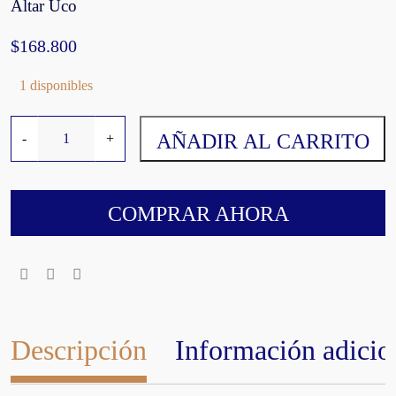
Altar Uco
$
168.800
1 disponibles
A
AÑADIR AL CARRITO
-
+
l
t
a
r
COMPRAR AHORA
U
c
o
E
d
a
Descripción
Información adicio
d
M