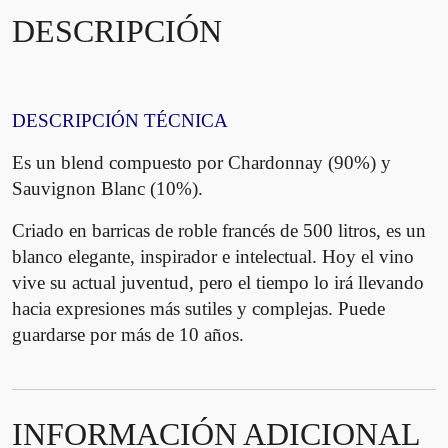
e
DESCRIPCIÓN
d
i
a
B
DESCRIPCIÓN TÉCNICA
l
a
Es un blend compuesto por Chardonnay (90%) y
n
Sauvignon Blanc (10%).
c
o
Criado en barricas de roble francés de 500 litros, es un
M
blanco elegante, inspirador e intelectual. Hoy el vino
a
vive su actual juventud, pero el tiempo lo irá llevando
g
hacia expresiones más sutiles y complejas. Puede
n
guardarse por más de 10 años.
u
m
2
0
INFORMACIÓN ADICIONAL
1