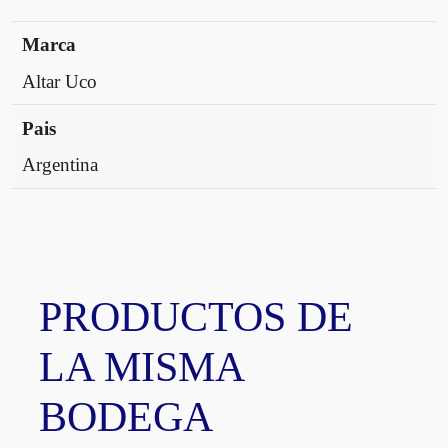
9
c
Marca
a
Altar Uco
n
t
Pais
i
d
Argentina
a
d
PRODUCTOS DE
LA MISMA
BODEGA