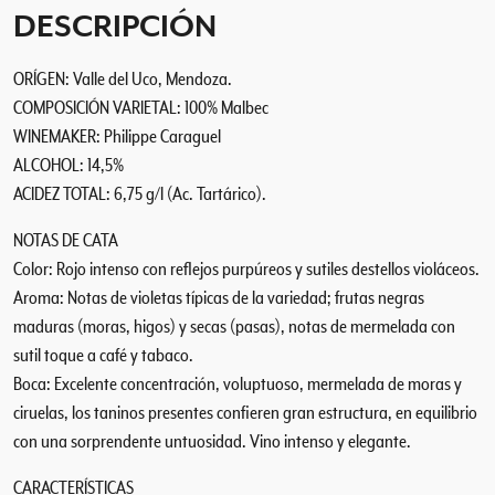
e
DESCRIPCIÓN
c
2
ORÍGEN: Valle del Uco, Mendoza.
0
COMPOSICIÓN VARIETAL: 100% Malbec
1
8
WINEMAKER: Philippe Caraguel
c
ALCOHOL: 14,5%
a
ACIDEZ TOTAL: 6,75 g/l (Ac. Tartárico).
n
NOTAS DE CATA
t
i
Color: Rojo intenso con reflejos purpúreos y sutiles destellos violáceos.
d
Aroma: Notas de violetas típicas de la variedad; frutas negras
a
maduras (moras, higos) y secas (pasas), notas de mermelada con
d
sutil toque a café y tabaco.
Boca: Excelente concentración, voluptuoso, mermelada de moras y
ciruelas, los taninos presentes confieren gran estructura, en equilibrio
con una sorprendente untuosidad. Vino intenso y elegante.
CARACTERÍSTICAS