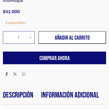
Atamisque
$
112.000
4 disponibles
A
AÑADIR AL CARRITO
-
+
t
a
m
COMPRAR AHORA
i
s
q
u
e
M
a
Descripción
Información adicional
l
b