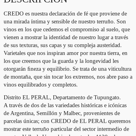
c
CREDO
es nuestra declaración de fé que proviene de
a
n
una mirada íntima y sensible de nuestro terruño. Son
t
vinos en los que cedemos el compromiso al suelo, que
i
vienen a mostrar la
identidad
de nuestro lugar a través
d
de sus texturas, sus capas y su compleja austeridad.
a
Varietales que nos inspiran amor por nuestra tierra, en
d
los que creemos que la guarda y la longevidad les
otorgarán ﬁneza y equilibrio. Se trata de una viticultura
de montaña, que sin tocar los extremos, nos abre paso a
vinos equilibrados y completos.
Distrito EL PERAL, Departamento de Tupungato.
A través de dos de las variedades históricas e icónicas
de Argentina, Semillón y Malbec, provenientes de
parcelas únicas; con CREDO de EL PERAL queremos
mostrar este terruño particular del sector intermedio de