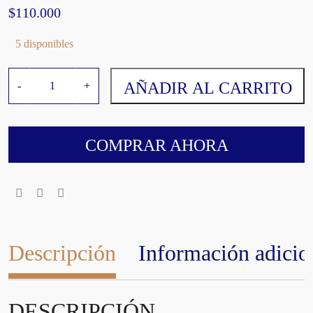
$
110.000
5 disponibles
C
AÑADIR AL CARRITO
-
+
R
E
D
O
COMPRAR AHORA
M
a
l
b
e
c
Descripción
Información adicio
2
0
2
DESCRIPCIÓN
3