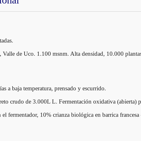
ional
e
2
0
2
0
adas.
c
a
 Valle de Uco. 1.100 msnm. Alta densidad, 10.000 plantas 
n
t
i
d
s a baja temperatura, prensado y escurrido.
a
d
reto crudo de 3.000L L. Fermentación oxidativa (abierta) p
 el fermentador, 10% crianza biológica en barrica francesa