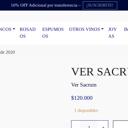
¡SUSCRIBITE!
10% OFF Adicional por transferencia –
NCOS
ROSAD
ESPUMOS
OTROS VINOS
JOY
I
OS
OS
AS
de 2020
VER SACRU
Ver Sacrum
$
120.000
1 disponibles
V
-
+