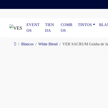
Skip to content
Skip to footer
EVENT
TIEN
COMB
TINTOS
BLA
OS
DA
OS
Home
Blancos
White Blend
VER SACRUM Geisha de Ja