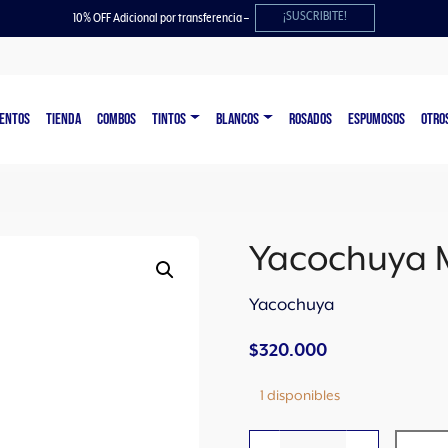
¡SUSCRIBITE!
10% OFF Adicional por transferencia –
ENTOS
TIENDA
COMBOS
TINTOS
BLANCOS
ROSADOS
ESPUMOSOS
OTRO
Yacochuya 
Yacochuya
$
320.000
1 disponibles
Y