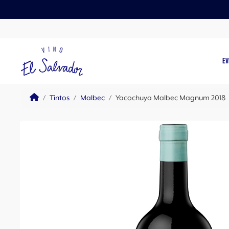
Skip to content
Skip to footer
EV
Home
Tintos
Malbec
Yacochuya Malbec Magnum 2018