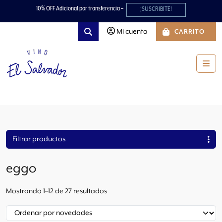
Skip to content
Skip to footer
10% OFF Adicional por transferencia –
¡SUSCRIBITE!
Mi cuenta
CARRITO
Search
Men
Filtrar productos
eggo
O
Mostrando 1–12 de 27 resultados
r
d