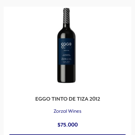
e
n
a
d
o
p
o
r
l
o
s
ú
l
t
EGGO TINTO DE TIZA 2012
i
m
Zorzal Wines
o
$
75.000
s