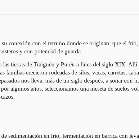
e
s
C
h
a
r
nexión con el terruño donde se originan; que el frío, la l
d
 austeros y con potencial de guarda.
o
n
las tierras de Traiguén y Purén a fines del siglo XIX. Allí
n
s familias crecieron rodeadas de silos, vacas, carretas, cab
a
epasados nos lleva, más de un siglo después, a soñar con h
y
por algunos años, seleccionamos una meseta de suelos volca
2
Suizos.
0
2
3
c
a
n
e sedimentación en frío, fermentación en barrica con lev