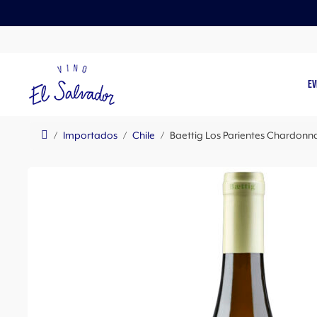
Skip to content
Skip to footer
EV
Home
Importados
Chile
Baettig Los Parientes Chardonn