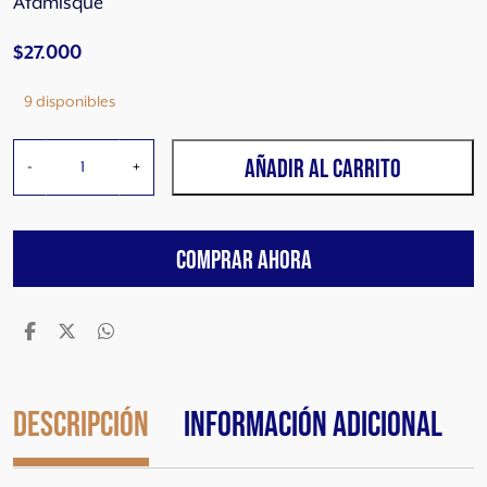
Atamisque
$
27.000
9 disponibles
C
AÑADIR AL CARRITO
-
+
a
t
a
COMPRAR AHORA
l
p
a
M
a
l
b
Descripción
Información adicional
e
c