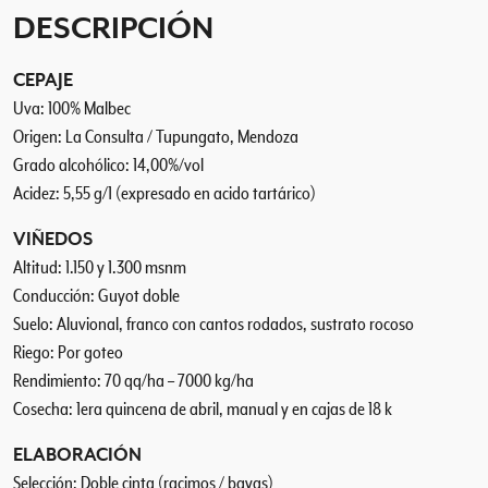
c
DESCRIPCIÓN
a
n
CEPAJE
t
i
Uva: 100% Malbec
d
Origen: La Consulta / Tupungato, Mendoza
a
Grado alcohólico: 14,00%/vol
d
Acidez: 5,55 g/1 (expresado en acido tartárico)
VIÑEDOS
Altitud: 1.150 y 1.300 msnm
Conducción: Guyot doble
Suelo: Aluvional, franco con cantos rodados, sustrato rocoso
Riego: Por goteo
Rendimiento: 70 qq/ha – 7000 kg/ha
Cosecha: 1era quincena de abril, manual y en cajas de 18 k
ELABORACIÓN
Selección: Doble cinta (racimos / bayas)