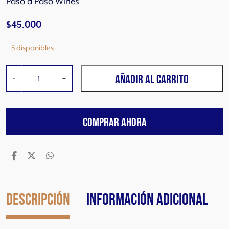
Paso a Paso Wines
$
45.000
5 disponibles
L
AÑADIR AL CARRITO
-
+
o
s
A
COMPRAR AHORA
b
a
n
d
o
n
a
Descripción
Información adicional
d
o