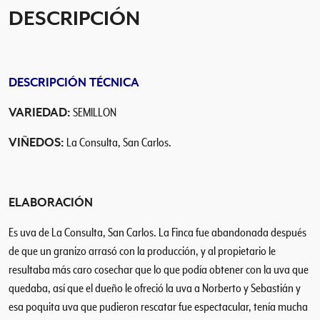
s
DESCRIPCIÓN
S
e
m
i
DESCRIPCIÓN TÉCNICA
l
l
VARIEDAD:
SEMILLON
ó
n
VIÑEDOS
:
La Consulta, San Carlos.
2
0
2
ELABORACIÓN
0
c
Es uva de La Consulta, San Carlos. La Finca fue abandonada después
a
de que un granizo arrasó con la producción, y al propietario le
n
resultaba más caro cosechar que lo que podía obtener con la uva que
t
quedaba, así que el dueño le ofreció la uva a Norberto y Sebastián y
i
esa poquita uva que pudieron rescatar fue espectacular, tenía mucha
d