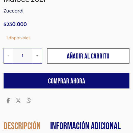
Zuccardi
$
230.000
1 disponibles
Z
AÑADIR AL CARRITO
-
+
u
c
c
COMPRAR AHORA
a
r
d
i
F
i
n
Descripción
Información adicional
c