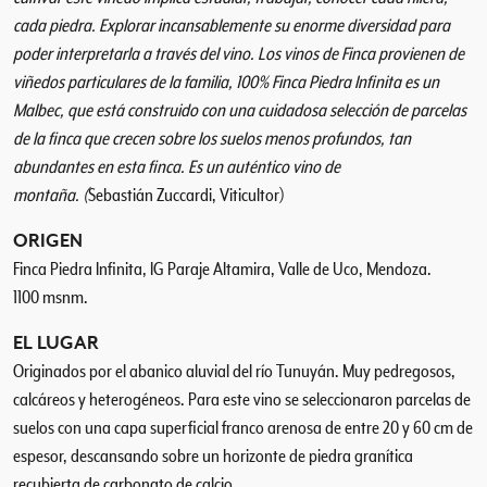
e
cada piedra. Explorar incansablemente su enorme diversidad para
c
poder interpretarla a través del vino. Los vinos de Finca provienen de
2
viñedos particulares de la familia, 100% Finca Piedra Infinita es un
0
Malbec, que está construido con una cuidadosa selección de parcelas
2
de la finca que crecen sobre los suelos menos profundos, tan
1
abundantes en esta finca. Es un auténtico vino de
c
montaña. (
Sebastián Zuccardi, Viticultor)
a
n
ORIGEN
t
Finca Piedra Infinita, IG Paraje Altamira, Valle de Uco, Mendoza.
i
1100 msnm.
d
a
EL LUGAR
d
Originados por el abanico aluvial del río Tunuyán. Muy pedregosos,
calcáreos y heterogéneos. Para este vino se seleccionaron parcelas de
suelos con una capa superficial franco arenosa de entre 20 y 60 cm de
espesor, descansando sobre un horizonte de piedra granítica
recubierta de carbonato de calcio.