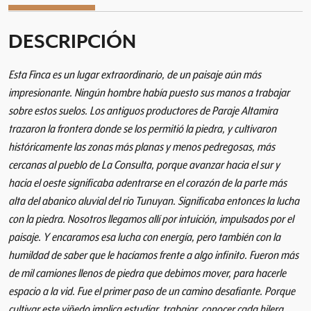
a
P
DESCRIPCIÓN
i
e
Esta Finca es un lugar extraordinario, de un paisaje aún más
d
r
impresionante. Ningún hombre había puesto sus manos a trabajar
a
sobre estos suelos. Los antiguos productores de Paraje Altamira
I
trazaron la frontera donde se los permitió la piedra, y cultivaron
n
históricamente las zonas más planas y menos pedregosas, más
f
cercanas al pueblo de La Consulta, porque avanzar hacia el sur y
i
hacia el oeste significaba adentrarse en el corazón de la parte más
n
alta del abanico aluvial del rio Tunuyan. Significaba entonces la lucha
i
con la piedra. Nosotros llegamos allí por intuición, impulsados por el
t
paisaje. Y encaramos esa lucha con energía, pero también con la
a
humildad de saber que le hacíamos frente a algo infinito. Fueron más
M
de mil camiones llenos de piedra que debimos mover, para hacerle
a
espacio a la vid. Fue el primer paso de un camino desafiante. Porque
l
b
cultivar este viñedo implica estudiar, trabajar, conocer cada hilera,